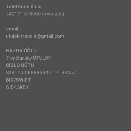
Telefónne číslo
+421915785007​ (vedúca)
email
utulok.trencin@gmail.com
NÁZOV ÚČTU
Trenčiansky ÚTULOK
ČÍSLO ÚČTU
SK4109000000005017143457
BIC/SWIFT
GIBASKBX