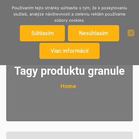
TRENČIANSKY ÚTULOK
Používaním tejto stránky súhlasíte s tým, že k poskytovaniu
služieb, analýze návštevnosti a cieleniu reklám používame
Nekupuj, adoptuj si psíka od nás.
súbory cookies.
Súhlasím
Nesúhlasím
Viac informácií
Tagy produktu granule
Home