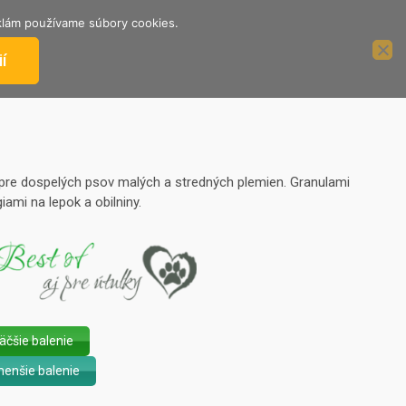
reklám používame súbory cookies.
ÁCIE
PODPORTE NÁS
2%
í
 pre dospelých psov malých a stredných plemien. Granulami
ami na lepok a obilniny.
čšie balenie
enšie balenie