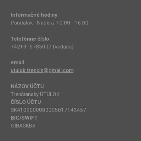
Informačné hodiny
Pondelok - Nedeľa: 10:00 - 16:00
Telefónne číslo
+421915785007​ (vedúca)
email
utulok.trencin@gmail.com
NÁZOV ÚČTU
Trenčiansky ÚTULOK
ČÍSLO ÚČTU
SK4109000000005017143457
BIC/SWIFT
GIBASKBX