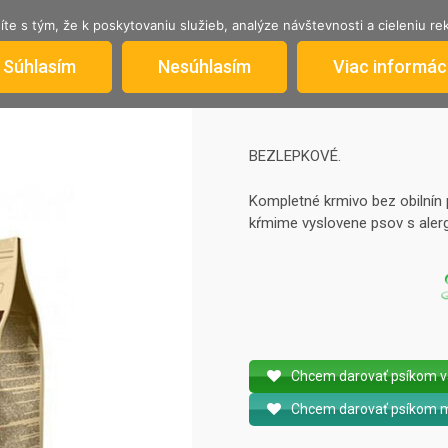
íte s tým, že k poskytovaniu služieb, analýze návštevnosti a cieleniu 
AKTUÁLNA PONUKA
STRATILI SA
INFORM
Súhlasím
Nesúhlasím
Viac informáci
BEZLEPKOVÉ.
Kompletné krmivo bez obilnín
kŕmime vyslovene psov s alergi
Chcem darovať psíkom vä
Chcem darovať psíkom m