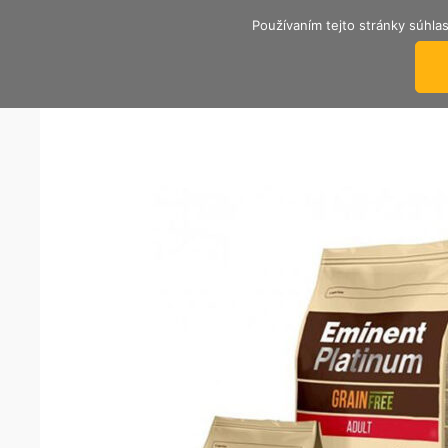
Používaním tejto stránky súhlas
TRENČIANSKY ÚTULOK
Nekupuj, adoptuj si psíka od nás.