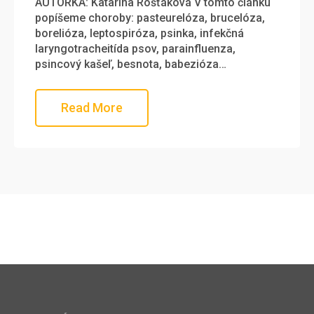
AUTORKA: Katarína Rošťáková V tomto článku
popíšeme choroby: pasteurelóza, brucelóza,
borelióza, leptospiróza, psinka, infekčná
laryngotracheitída psov, parainfluenza,
psincový kašeľ, besnota, babezióza…
Read More