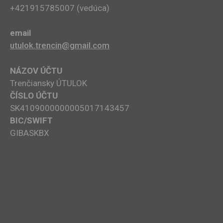
+421915785007​ (vedúca)
email
utulok.trencin@gmail.com
NÁZOV ÚČTU
Trenčiansky ÚTULOK
ČÍSLO ÚČTU
SK4109000000005017143457
BIC/SWIFT
GIBASKBX