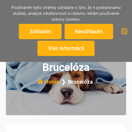
TRENČIANSKY ÚTULOK
Používaním tejto stránky súhlasíte s tým, že k poskytovaniu
služieb, analýze návštevnosti a cieleniu reklám používame
Nekupuj, adoptuj si psíka od nás.
súbory cookies.
Súhlasím
Nesúhlasím
Viac informácií
Brucelóza
Home
Brucelóza