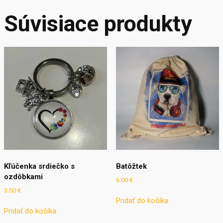
Súvisiace produkty
Kľúčenka srdiečko s
Batôžtek
ozdôbkami
6.00
€
3.50
€
Pridať do košíka
Pridať do košíka