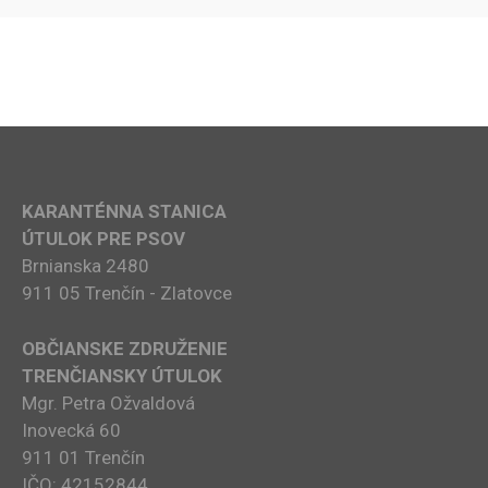
KARANTÉNNA STANICA
ÚTULOK PRE PSOV
Brnianska 2480
911 05 Trenčín - Zlatovce
OBČIANSKE ZDRUŽENIE
TRENČIANSKY ÚTULOK
Mgr. Petra Ožvaldová
Inovecká 60
911 01 Trenčín
IČO: 42152844