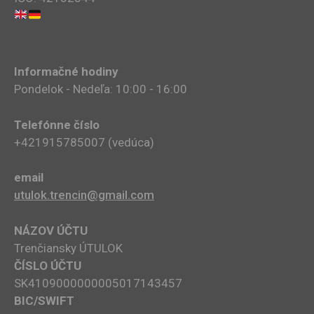
Informačné hodiny
Pondelok - Nedeľa: 10:00 - 16:00
Telefónne číslo
+421915785007​ (vedúca)
email
utulok.trencin@gmail.com
NÁZOV ÚČTU
Trenčiansky ÚTULOK
ČÍSLO ÚČTU
SK4109000000005017143457
BIC/SWIFT