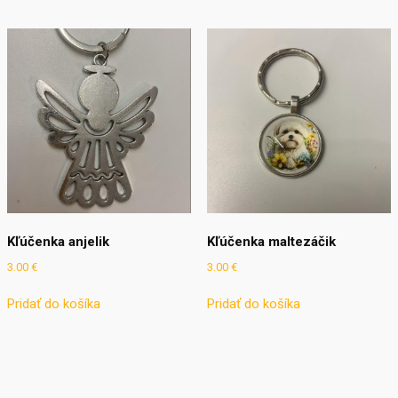
Kľúčenka anjelik
Kľúčenka maltezáčik
3.00
€
3.00
€
Pridať do košíka
Pridať do košíka