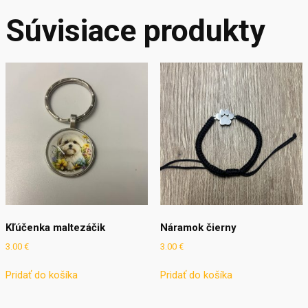
Súvisiace produkty
Kľúčenka maltezáčik
Náramok čierny
3.00
€
3.00
€
Pridať do košíka
Pridať do košíka