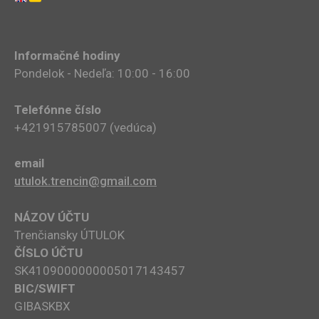
Informačné hodiny
Pondelok - Nedeľa: 10:00 - 16:00
Telefónne číslo
+421915785007​ (vedúca)
email
utulok.trencin@gmail.com
NÁZOV ÚČTU
Trenčiansky ÚTULOK
ČÍSLO ÚČTU
SK4109000000005017143457
BIC/SWIFT
GIBASKBX