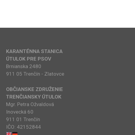
KARANTÉNNA STANICA
ÚTULOK PRE PSOV
Brnianska 2480
911 05 Trenčín - Zlatovce
OBČIANSKE ZDRUŽENIE
TRENČIANSKY ÚTULOK
Mgr. Petra Ožvaldová
Inovecká 60
911 01 Trenčín
IČO: 42152844