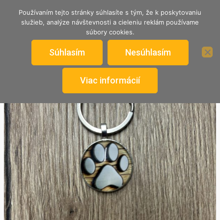
TRENČIANSKY ÚTULOK
Používaním tejto stránky súhlasíte s tým, že k poskytovaniu
služieb, analýze návštevnosti a cieleniu reklám používame
Nekupuj, adoptuj si psíka od nás.
súbory cookies.
Súhlasím
Nesúhlasím
Viac informácií