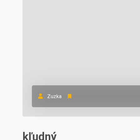
Zuzka
kľudný