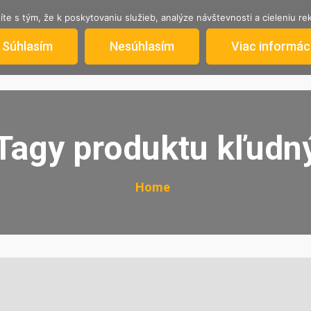
íte s tým, že k poskytovaniu služieb, analýze návštevnosti a cieleniu 
AKTUÁLNA PONUKA
STRATILI SA
INFORM
Súhlasím
Nesúhlasím
Viac informáci
Tagy produktu kľudn
Home