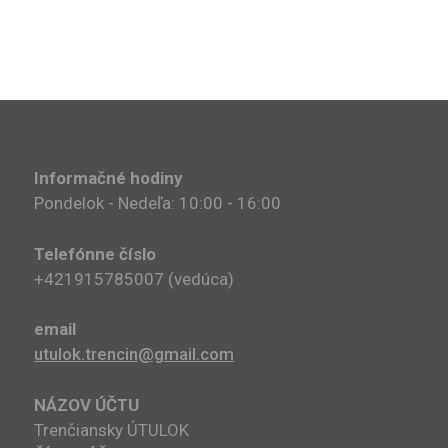
Informačné hodiny
Pondelok - Nedeľa: 10:00 - 16:00
Telefónne číslo
+421915785007​ (vedúca)
email
utulok.trencin@gmail.com
NÁZOV ÚČTU
Trenčiansky ÚTULOK