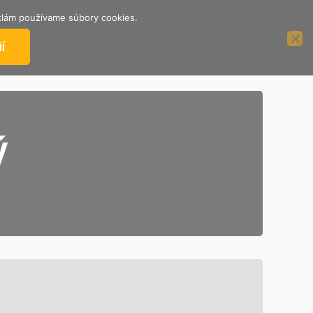
reklám používame súbory cookies.
ÁCIE
PODPORTE NÁS
2%
í
ý