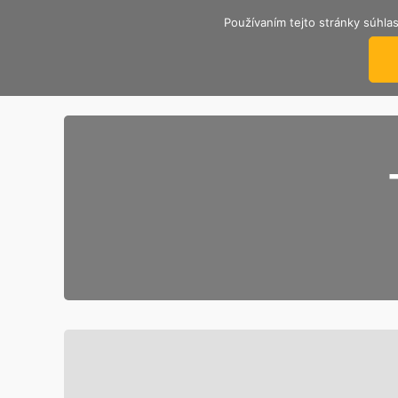
Používaním tejto stránky súhlas
TRENČIANSKY ÚTULOK
Nekupuj, adoptuj si psíka od nás.