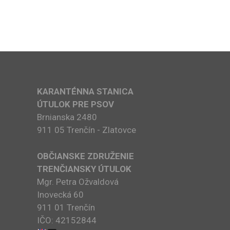
KARANTÉNNA STANICA
ÚTULOK PRE PSOV
Brnianska 2480
911 05 Trenčín - Zlatovce
OBČIANSKE ZDRUŽENIE
TRENČIANSKY ÚTULOK
Mgr. Petra Ožvaldová
Inovecká 60
911 01 Trenčín
IČO: 42152844