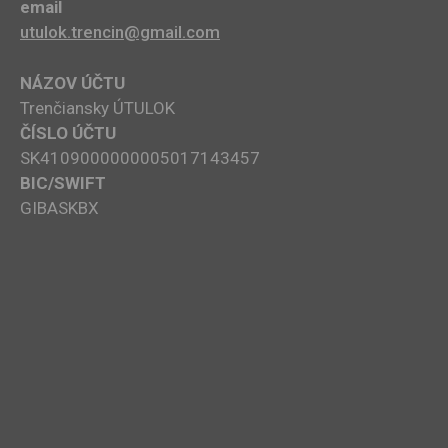
email
utulok.trencin@gmail.com
NÁZOV ÚČTU
Trenčiansky ÚTULOK
ČÍSLO ÚČTU
SK4109000000005017143457
BIC/SWIFT
GIBASKBX