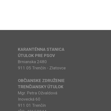
KARANTÉNNA STANICA
ÚTULOK PRE PSOV
Brnianska 2480
911 05 Trenčín - Zlatovce
OBČIANSKE ZDRUŽENIE
TRENČIANSKY ÚTULOK
Mgr. Petra Ožvaldová
Inovecká 60
911 01 Trenčín