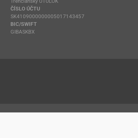
Trenčiansky ÚTULOK
ČÍSLO ÚČTU
SK4109000000005017143457
BIC/SWIFT
GIBASKBX
pyright © 2020 | Edufront by
Bunny Templates
| All rights reser