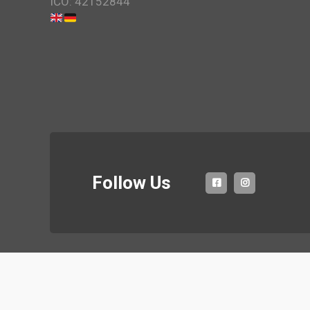
IČO: 42152844
Follow Us
Co