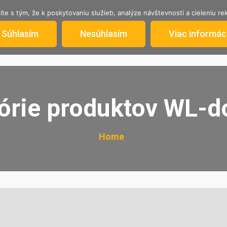
íte s tým, že k poskytovaniu služieb, analýze návštevnosti a cieleniu 
AKTUÁLNA PONUKA
STRATILI SA
INFORM
Súhlasím
Nesúhlasím
Viac informáci
órie produktov WL-d
Home