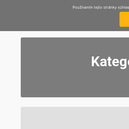
Používaním tejto stránky súhlas
TRENČIANSKY ÚTULOK
Nekupuj, adoptuj si psíka od nás.
Kateg