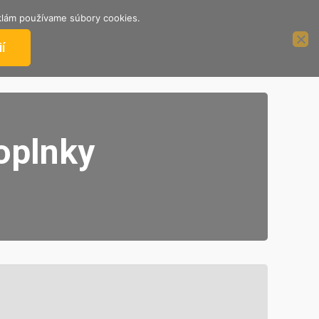
reklám používame súbory cookies.
ÁCIE
PODPORTE NÁS
2%
í
oplnky