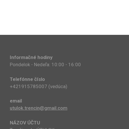
Informačné hodiny
Pondelok - Nedeľa: 10:00 - 16:00
Telefónne číslo
+421915785007​ (vedúca)
email
utulok.trencin@gmail.com
NÁZOV ÚČTU