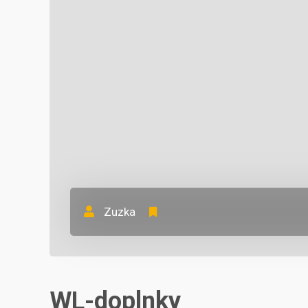
Zuzka
WL-doplnky