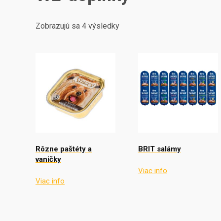
Zobrazujú sa 4 výsledky
Rôzne paštéty a
BRIT salámy
vaničky
Viac info
Viac info