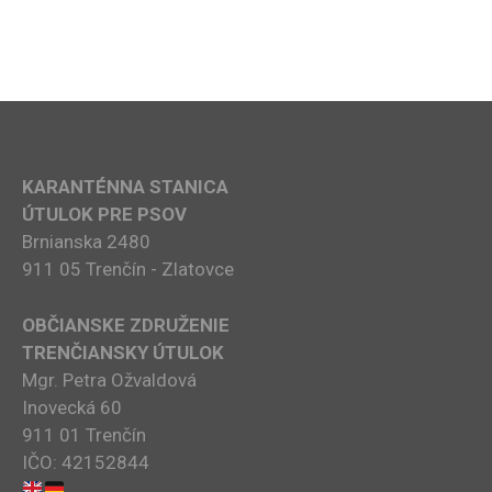
KARANTÉNNA STANICA
ÚTULOK PRE PSOV
Brnianska 2480
911 05 Trenčín - Zlatovce
OBČIANSKE ZDRUŽENIE
TRENČIANSKY ÚTULOK
Mgr. Petra Ožvaldová
Inovecká 60
911 01 Trenčín
IČO: 42152844