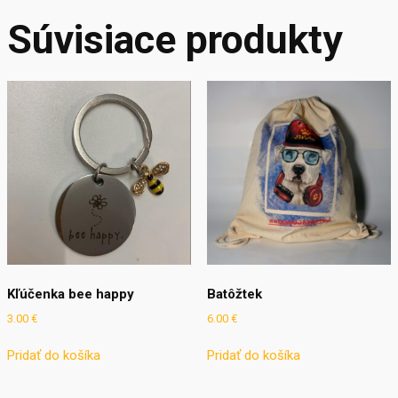
Súvisiace produkty
Kľúčenka bee happy
Batôžtek
3.00
€
6.00
€
Pridať do košíka
Pridať do košíka