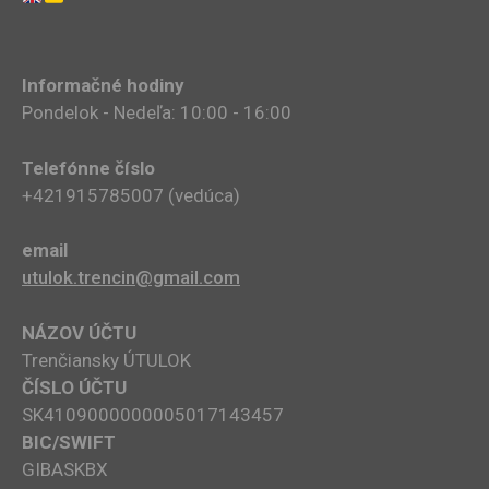
Informačné hodiny
Pondelok - Nedeľa: 10:00 - 16:00
Telefónne číslo
+421915785007​ (vedúca)
email
utulok.trencin@gmail.com
NÁZOV ÚČTU
Trenčiansky ÚTULOK
ČÍSLO ÚČTU
SK4109000000005017143457
BIC/SWIFT
GIBASKBX