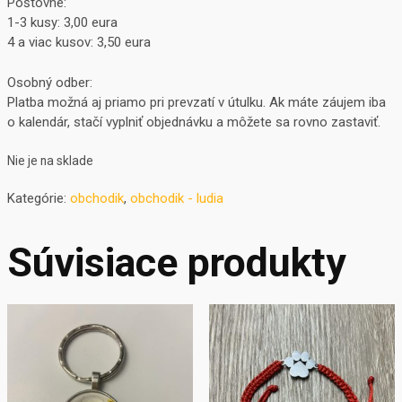
Poštovné:
1-3 kusy: 3,00 eura
4 a viac kusov: 3,50 eura
Osobný odber:
Platba možná aj priamo pri prevzatí v útulku. Ak máte záujem iba
o kalendár, stačí vyplniť objednávku a môžete sa rovno zastaviť.
Nie je na sklade
Kategórie:
obchodik
,
obchodik - ludia
Súvisiace produkty