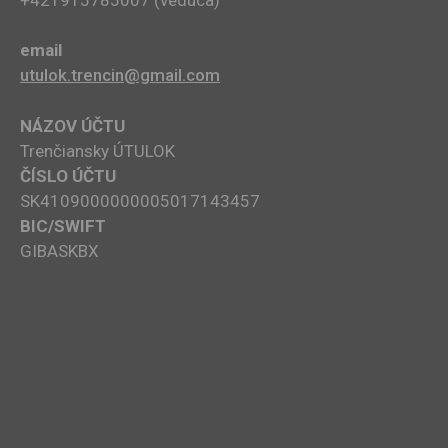
email
utulok.trencin@gmail.com
NÁZOV ÚČTU
Trenčiansky ÚTULOK
ČÍSLO ÚČTU
SK4109000000005017143457
BIC/SWIFT
GIBASKBX