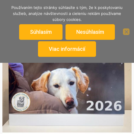
TRENČIANSKY ÚTULOK
Používaním tejto stránky súhlasíte s tým, že k poskytovaniu
služieb, analýze návštevnosti a cieleniu reklám používame
Nekupuj, adoptuj si psíka od nás.
súbory cookies.
Súhlasím
Nesúhlasím
Viac informácií