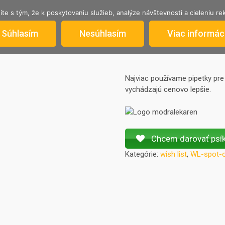
íte s tým, že k poskytovaniu služieb, analýze návštevnosti a cieleniu 
AKTUÁLNA PONUKA
STRATILI SA
INFORM
Súhlasím
Nesúhlasím
Viac informáci
Najviac používame pipetky pre 
vychádzajú cenovo lepšie.
Chcem darovať ps
Kategórie:
wish list
,
WL-spot-