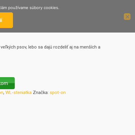
reklám používame súbory cookies.
ÁCIE
PODPORTE NÁS
2%
í
veľkých psov, lebo sa dajú rozdeliť aj na menších a
íkom
on
,
WL-steniatka
Značka:
spot-on