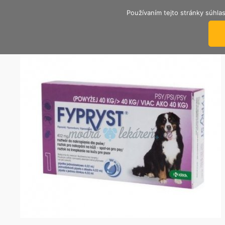
Používaním tejto stránky súhlas
TRENČIANSKY ÚTULOK
Nekupuj, adoptuj si psíka od nás.