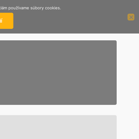
reklám používame súbory cookies.
ÁCIE
PODPORTE NÁS
2%
í