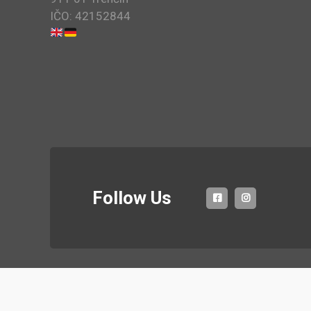
IČO: 42152844
Follow Us
Co