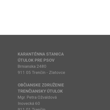
KARANTÉNNA STANICA
ÚTULOK PRE PSOV
Brnianska 2480
911 05 Trenčín - Zlatovce
OBČIANSKE ZDRUŽENIE
TRENČIANSKY ÚTULOK
Mgr. Petra Ožvaldová
Inovecká 60
911 01 Trenčín