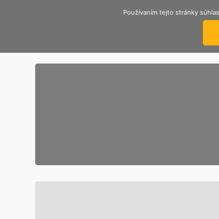
Používaním tejto stránky súhlas
TRENČIANSKY ÚTULOK
Nekupuj, adoptuj si psíka od nás.