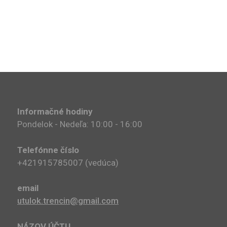
Informačné hodiny
Pondelok - Nedeľa: 10:00 - 16:00
Telefónne číslo
+421915785007​ (vedúca)
email
utulok.trencin@gmail.com
NÁZOV ÚČTU