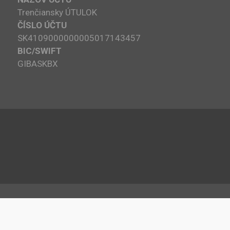
Trenčiansky ÚTULOK
ČÍSLO ÚČTU
SK4109000000005017143457
BIC/SWIFT
GIBASKBX
pyright © 2020 | Edufront by
Bunny Templates
| All rights reser