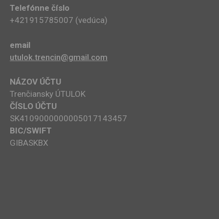
Telefónne číslo
+421915785007​ (vedúca)
email
utulok.trencin@gmail.com
NÁZOV ÚČTU
Trenčiansky ÚTULOK
ČÍSLO ÚČTU
SK4109000000005017143457
BIC/SWIFT
GIBASKBX