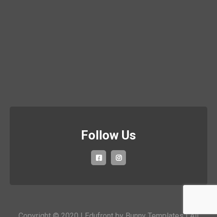
Follow Us
Copyright © 2020 | Edufront by
Bunny Templates
| All